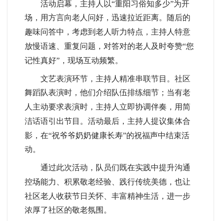
活动启幕，主持人以“重阳习俗知多少”为开
场，用方言向老人问好，迅速拉近距离。随后的
趣味问答中，
考虑到老人听力特点，主持人特意
放慢语速、重复问题，对答对的老人及时夸赞“您
记性真好”
，现场互动频繁。
文艺表演环节，主持人精准串联节目。社区
舞蹈队表演时，他们介绍队伍排练细节；当有老
人主动要求表演时，主持人立即协调伴奏，用简
洁话语引出节目。活动最后，主持人提议集体合
影，在“祝爷爷奶奶健康长寿”的祝福声中结束活
动。
通过此次活动，队员
们
既在实践中提升沟通
控场能力、积累敬老经验、践行传统美德，也让
社区老人收获节日关怀、丰富精神生活，进一步
浓厚了社区的敬老氛围。