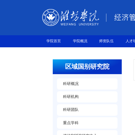
学院首页
学院概况
师资队伍
人才
学院简介
师资概况
专业介
学院领导
人才队伍
课程设
区域国别研究院
机构设置
教师队伍
实践教
特聘教授
科研概况
科研机构
科研团队
重点学科