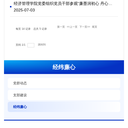
经济管理学院党委组织党员干部参观“廉墨润初心 丹心庆七一”书画文创作品展
2025-07-03
第一页
<<上一页
下一页>>
尾页
每页
14
记录
总共
5
记录
跳转到
页码
1
/
1
经纬廉心
党群动态
支部建设
经纬廉心