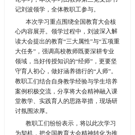
记刘波领学，
全体教职工参与
。
本次学习重点围绕全国教育大会核
深入解
心内容展开。领学过程中，
刘波
读大会提出的教育
“
三大属性
”
与
“
五项重
大任务
”
，强调高校教师既要深耕专业
领域，当好传授知识的
“
经师
”
，更要坚
守育人初心，做好涵养德行的
“
人师
”
。
教职工
们
结合自身教学经验与学生培养
案例积极交流，分享将大会精神融入课
堂教学、实践育人的思路举措，现场研
讨氛围浓厚。
教职工们纷纷表示，将以此次学习
为契机，把全国教育大会精神转化为推